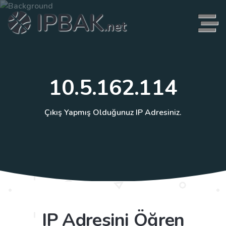
IPBAK
AK
.net
.net
10.5.162.114
Çıkış Yapmış Olduğunuz IP Adresiniz.
IP Adresini Öğren